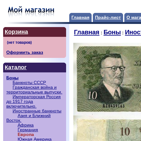
Главная
Прайс-лист
О маг
Корзина
Главная
Боны
Инос
:
:
Оформить заказ
Каталог
Боны
Банкноты СССР
Гражданская война и
территориальные выпуски.
Императорская Россия
до 1917 года
включительно.
Иностранные банкноты
Азия и Ближний
Восток.
Африка
Германия
Европа
Южная Америка