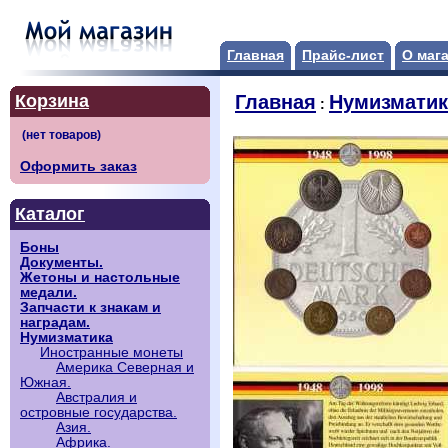
Главная
Прайс-лист
О маг
Корзина
Главная
Нумизматик
:
Оформить заказ
Каталог
Боны
Документы.
Жетоны и настольные
медали.
Запчасти к знакам и
наградам.
Нумизматика
Иностранные монеты
Америка Северная и
Южная.
Австралия и
островные государства.
Азия.
Африка.