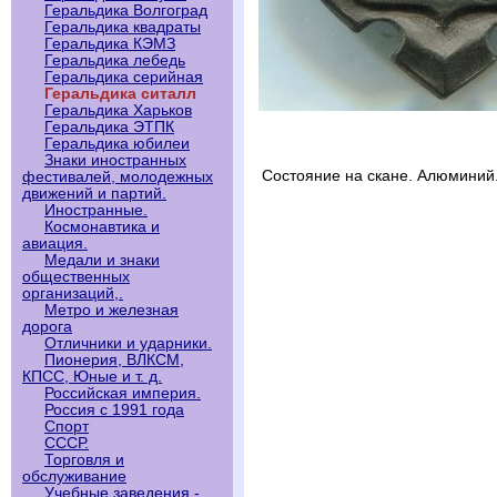
Геральдика Волгоград
Геральдика квадраты
Геральдика КЭМЗ
Геральдика лебедь
Геральдика серийная
Геральдика ситалл
Геральдика Харьков
Геральдика ЭТПК
Геральдика юбилеи
Знаки иностранных
Состояние на скане. Алюминий
фестивалей, молодежных
движений и партий.
Иностранные.
Космонавтика и
авиация.
Медали и знаки
общественных
организаций,.
Метро и железная
дорога
Отличники и ударники.
Пионерия, ВЛКСМ,
КПСС, Юные и т. д.
Российская империя.
Россия с 1991 года
Спорт
СССР.
Торговля и
обслуживание
Учебные заведения -