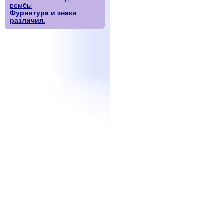
ромбы
Фурнитура и знаки
различия.