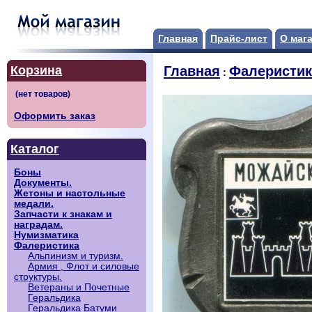
Главная
Прайс-лист
О маг
Корзина
Главная
Фалеристик
:
Оформить заказ
Каталог
Боны
Документы.
Жетоны и настольные
медали.
Запчасти к знакам и
наградам.
Нумизматика
Фалеристика
Альпинизм и туризм.
Армия , Флот и силовые
структуры.
Ветераны и Почетные
Геральдика
Геральдика Батуми