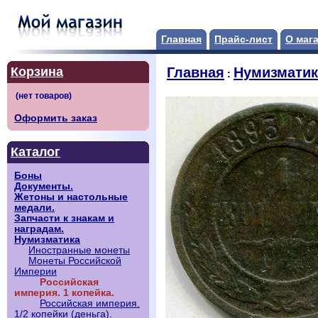
Главная
Прайс-лист
О маг
Корзина
Главная
Нумизматик
:
Оформить заказ
Каталог
Боны
Документы.
Жетоны и настольные
медали.
Запчасти к знакам и
наградам.
Нумизматика
Иностранные монеты
Монеты Российской
Империи
Российская
империя. 1 копейка.
Российская империя.
1/2 копейки (деньга).