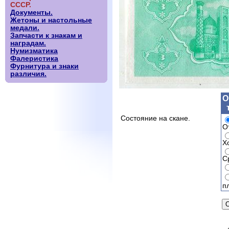
СССР.
Документы.
Жетоны и настольные
медали.
Запчасти к знакам и
наградам.
Нумизматика
Фалеристика
Фурнитура и знаки
различия.
О
Состояние на скане.
О
Х
С
п