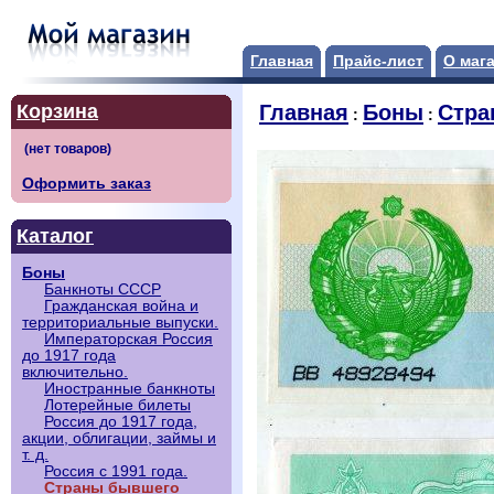
Главная
Прайс-лист
О маг
Корзина
Главная
Боны
Стра
:
:
Оформить заказ
Каталог
Боны
Банкноты СССР
Гражданская война и
территориальные выпуски.
Императорская Россия
до 1917 года
включительно.
Иностранные банкноты
Лотерейные билеты
Россия до 1917 года,
акции, облигации, займы и
т. д.
Россия с 1991 года.
Страны бывшего