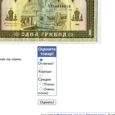
Оцените
товар!
ние на скане.
Отлично!
Хорошо
Средне
Плохо
Очень
плохо
Copyright ©
Интернет-магазин Старая лавка
. All ri