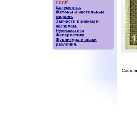
СССР.
Документы.
Жетоны и настольные
медали.
Запчасти к знакам и
наградам.
Нумизматика
Фалеристика
Фурнитура и знаки
различия.
Состоя