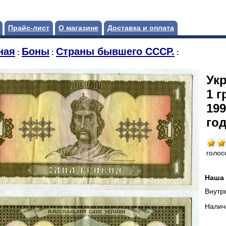
Прайс-лист
О магазине
Доставка и оплата
ная
Боны
Страны бывшего СССР.
:
:
:
Укр
1 г
199
год
голос
Наша 
Внутр
Налич