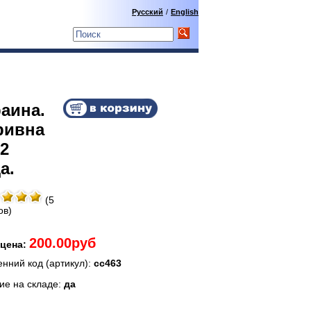
Русский
/
English
аина.
ривна
2
а.
(5
ов)
200.00руб
цена:
енний код (артикул):
сс463
ие на складе:
да