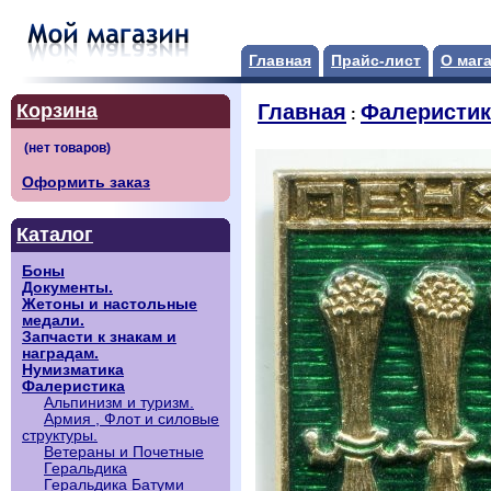
Главная
Прайс-лист
О маг
Корзина
Главная
Фалеристик
:
Оформить заказ
Каталог
Боны
Документы.
Жетоны и настольные
медали.
Запчасти к знакам и
наградам.
Нумизматика
Фалеристика
Альпинизм и туризм.
Армия , Флот и силовые
структуры.
Ветераны и Почетные
Геральдика
Геральдика Батуми