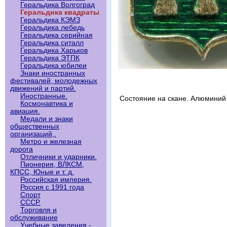
Геральдика Волгоград
Геральдика квадраты
Геральдика КЭМЗ
Геральдика лебедь
Геральдика серийная
Геральдика ситалл
Геральдика Харьков
Геральдика ЭТПК
Геральдика юбилеи
Знаки иностранных
фестивалей, молодежных
движений и партий.
Иностранные.
Состояние на скане. Алюминий
Космонавтика и
авиация.
Медали и знаки
общественных
организаций,.
Метро и железная
дорога
Отличники и ударники.
Пионерия, ВЛКСМ,
КПСС, Юные и т. д.
Российская империя.
Россия с 1991 года
Спорт
СССР.
Торговля и
обслуживание
Учебные заведения -