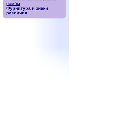
ромбы
Фурнитура и знаки
различия.