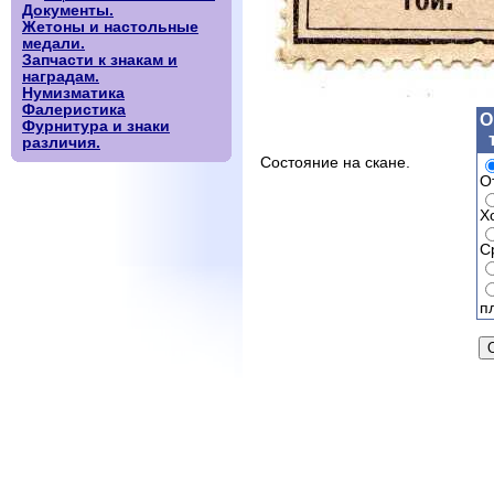
Документы.
Жетоны и настольные
медали.
Запчасти к знакам и
наградам.
Нумизматика
Фалеристика
О
Фурнитура и знаки
различия.
Состояние на скане.
О
Х
С
п