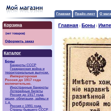
Главная
Прайс-лист
О маг
Корзина
Главная
Боны
Импе
:
:
Оформить заказ
Каталог
Боны
Банкноты СССР
Гражданская война и
территориальные выпуски.
Императорская
Россия до 1917 года
включительно.
Иностранные банкноты
Лотерейные билеты
Россия до 1917 года,
акции, облигации, займы и
т. д.
Россия с 1991 года.
Страны бывшего СССР.