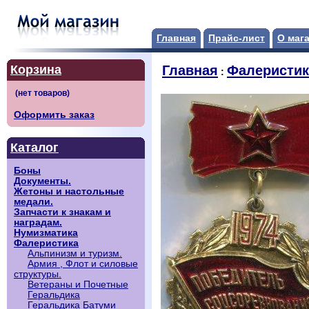
Главная
Прайс-лист
О маг
Корзина
Главная
Фалеристик
:
Оформить заказ
Каталог
Боны
Документы.
Жетоны и настольные
медали.
Запчасти к знакам и
наградам.
Нумизматика
Фалеристика
Альпинизм и туризм.
Армия , Флот и силовые
структуры.
Ветераны и Почетные
Геральдика
Геральдика Батуми