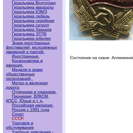
Геральдика Волгоград
Геральдика квадраты
Геральдика КЭМЗ
Геральдика лебедь
Геральдика серийная
Геральдика ситалл
Геральдика Харьков
Геральдика ЭТПК
Геральдика юбилеи
Знаки иностранных
фестивалей, молодежных
движений и партий.
Иностранные.
Состояние на скане. Аллюмини
Космонавтика и
авиация.
Медали и знаки
общественных
организаций,.
Метро и железная
дорога
Отличники и ударники.
Пионерия, ВЛКСМ,
КПСС, Юные и т. д.
Российская империя.
Россия с 1991 года
Спорт
СССР.
Торговля и
обслуживание
Учебные заведения -