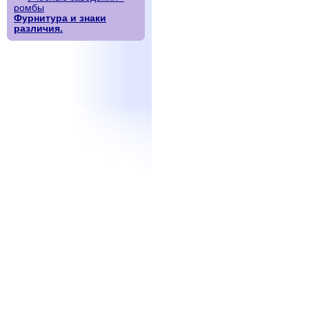
ромбы
Фурнитура и знаки
различия.