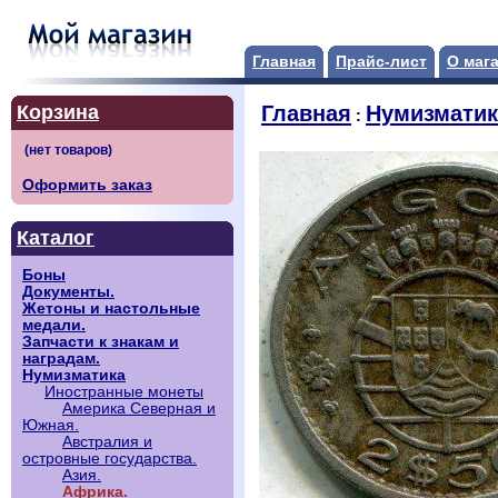
Главная
Прайс-лист
О маг
Корзина
Главная
Нумизматик
:
Оформить заказ
Каталог
Боны
Документы.
Жетоны и настольные
медали.
Запчасти к знакам и
наградам.
Нумизматика
Иностранные монеты
Америка Северная и
Южная.
Австралия и
островные государства.
Азия.
Африка.