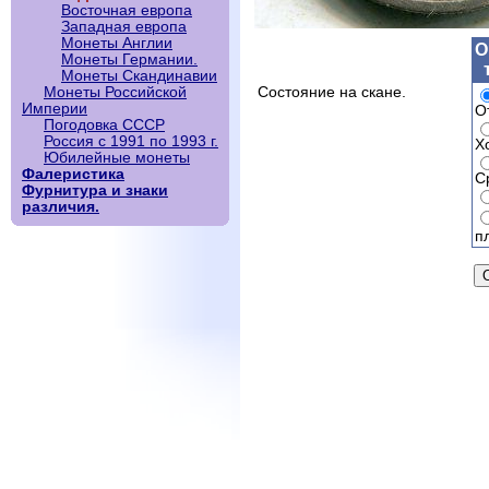
Восточная европа
Западная европа
Монеты Англии
О
Монеты Германии.
Монеты Скандинавии
Монеты Российской
Состояние на скане.
Империи
О
Погодовка СССР
Россия с 1991 по 1993 г.
Х
Юбилейные монеты
Фалеристика
С
Фурнитура и знаки
различия.
п