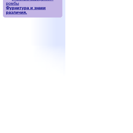
ромбы
Фурнитура и знаки
различия.