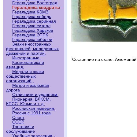
Геральдика Волгоград
Геральдика квадраты
Геральдика КЭМЗ
Геральдика лебедь
Геральдика серийная
Геральдика ситалл
Геральдика Харьков
Геральдика ЭТПК
Геральдика юбилеи
Знаки иностранных
фестивалей, молодежных
движений и партий.
Иностранные.
Состояние на скане. Алюминий
Космонавтика и
авиация.
Медали и знаки
общественных
организаций,.
Метро и железная
дорога
Отличники и ударники.
Пионерия, ВЛКСМ,
КПСС, Юные и т. д.
Российская империя.
Россия с 1991 года
Спорт
СССР.
Торговля и
обслуживание
Учебные заведения -