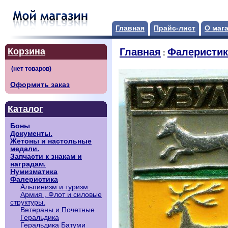
Главная
Прайс-лист
О маг
Корзина
Главная
Фалеристик
:
Оформить заказ
Каталог
Боны
Документы.
Жетоны и настольные
медали.
Запчасти к знакам и
наградам.
Нумизматика
Фалеристика
Альпинизм и туризм.
Армия , Флот и силовые
структуры.
Ветераны и Почетные
Геральдика
Геральдика Батуми