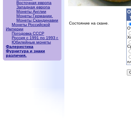
Восточная европа
Западная европа
О
Монеты Англии
Монеты Германии.
Монеты Скандинавии
Состояние на скане.
Монеты Российской
О
Империи
Погодовка СССР
Х
Россия с 1991 по 1993 г.
Юбилейные монеты
С
Фалеристика
Фурнитура и знаки
различия.
п