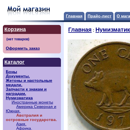
Главная
Прайс-лист
О маг
Корзина
Главная
Нумизматик
:
Оформить заказ
Каталог
Боны
Документы.
Жетоны и настольные
медали.
Запчасти к знакам и
наградам.
Нумизматика
Иностранные монеты
Америка Северная и
Южная.
Австралия и
островные государства.
Азия.
Африка.