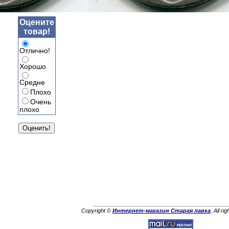
Оцените
товар!
Отлично!
Хорошо
Средне
Плохо
Очень
плохо
Copyright ©
Интернет-магазин Старая лавка
. All ri