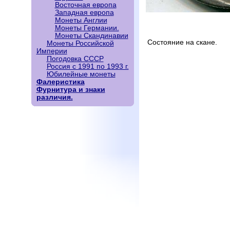
Восточная европа
Западная европа
Монеты Англии
Монеты Германии.
Монеты Скандинавии
Состояние на скане.
Монеты Российской
Империи
Погодовка СССР
Россия с 1991 по 1993 г.
Юбилейные монеты
Фалеристика
Фурнитура и знаки
различия.