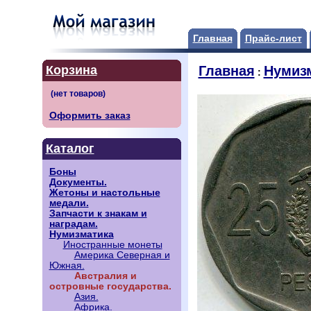
Главная
Прайс-лист
Корзина
Главная
Нумиз
:
Оформить заказ
Каталог
Боны
Документы.
Жетоны и настольные
медали.
Запчасти к знакам и
наградам.
Нумизматика
Иностранные монеты
Америка Северная и
Южная.
Австралия и
островные государства.
Азия.
Африка.