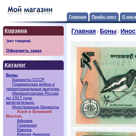
Главная
Прайс-лист
О маг
Корзина
Главная
Боны
Инос
:
:
Оформить заказ
Каталог
Боны
Банкноты СССР
Гражданская война и
территориальные выпуски.
Императорская Россия
до 1917 года
включительно.
Иностранные банкноты
Азия и Ближний
Восток.
Африка
Германия
Европа
Южная Америка