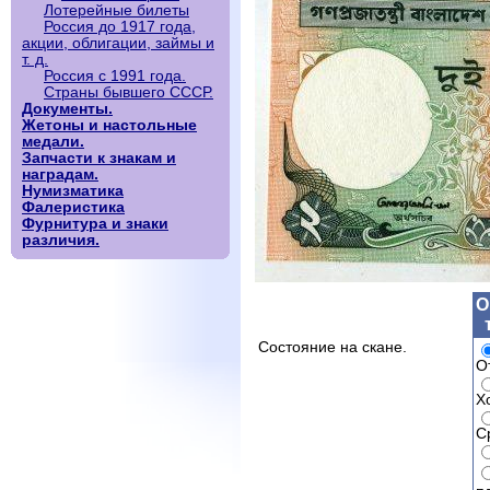
Лотерейные билеты
Россия до 1917 года,
акции, облигации, займы и
т. д.
Россия с 1991 года.
Страны бывшего СССР.
Документы.
Жетоны и настольные
медали.
Запчасти к знакам и
наградам.
Нумизматика
Фалеристика
Фурнитура и знаки
различия.
О
Состояние на скане.
О
Х
С