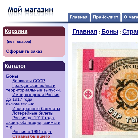
Главная
Прайс-лист
О маг
Корзина
Главная
Боны
Стра
:
:
Оформить заказ
Каталог
Боны
Банкноты СССР
Гражданская война и
территориальные выпуски.
Императорская Россия
до 1917 года
включительно.
Иностранные банкноты
Лотерейные билеты
Россия до 1917 года,
акции, облигации, займы и
т. д.
Россия с 1991 года.
Страны бывшего