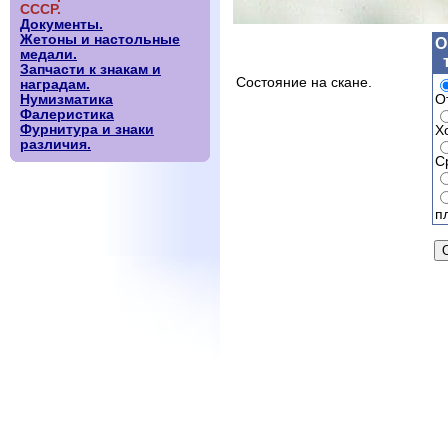
СССР.
Документы.
Жетоны и настольные
О
медали.
Запчасти к знакам и
Состояние на скане.
наградам.
О
Нумизматика
Фалеристика
Фурнитура и знаки
Х
различия.
С
п