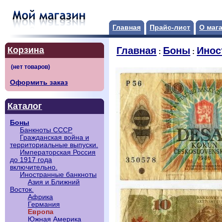
Главная
Прайс-лист
О маг
Корзина
Главная
Боны
Инос
:
:
Оформить заказ
Каталог
Боны
Банкноты СССР
Гражданская война и
территориальные выпуски.
Императорская Россия
до 1917 года
включительно.
Иностранные банкноты
Азия и Ближний
Восток.
Африка
Германия
Европа
Южная Америка