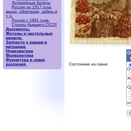
Лотерейные билеты
Россия до 1917 года,
акции, облигации, займы и
т. д.
Россия с 1991 года.
Страны бывшего СССР.
Документы.
Жетоны и настольные
медали.
Запчасти к знакам и
наградам.
Нумизматика
О
Фалеристика
Фурнитура и знаки
различия.
Состояние на скане.
О
Х
С
п