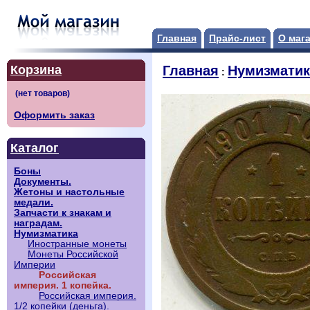
Главная
Прайс-лист
О маг
Корзина
Главная
Нумизматик
:
Оформить заказ
Каталог
Боны
Документы.
Жетоны и настольные
медали.
Запчасти к знакам и
наградам.
Нумизматика
Иностранные монеты
Монеты Российской
Империи
Российская
империя. 1 копейка.
Российская империя.
1/2 копейки (деньга).