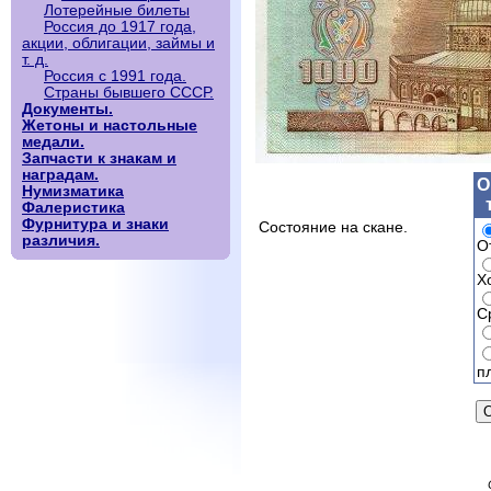
Лотерейные билеты
Россия до 1917 года,
акции, облигации, займы и
т. д.
Россия с 1991 года.
Страны бывшего СССР.
Документы.
Жетоны и настольные
медали.
Запчасти к знакам и
наградам.
О
Нумизматика
Фалеристика
Фурнитура и знаки
Состояние на скане.
различия.
О
Х
С
п