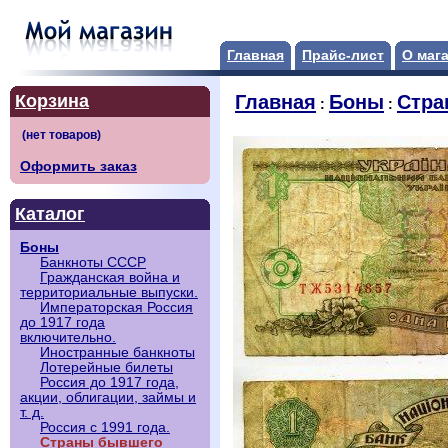
Главная
Прайс-лист
О маг
Корзина
Главная
Боны
Стра
:
:
Оформить заказ
Каталог
Боны
Банкноты СССР
Гражданская война и
территориальные выпуски.
Императорская Россия
до 1917 года
включительно.
Иностранные банкноты
Лотерейные билеты
Россия до 1917 года,
акции, облигации, займы и
т. д.
Россия с 1991 года.
Страны бывшего