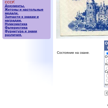
СССР.
Документы.
Жетоны и настольные
медали.
Запчасти к знакам и
наградам.
Нумизматика
Фалеристика
Фурнитура и знаки
различия.
О
Состояние на скане.
О
Х
С
п