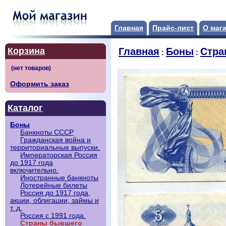
Главная
Прайс-лист
О маг
Корзина
Главная
Боны
Стра
:
:
Оформить заказ
Каталог
Боны
Банкноты СССР
Гражданская война и
территориальные выпуски.
Императорская Россия
до 1917 года
включительно.
Иностранные банкноты
Лотерейные билеты
Россия до 1917 года,
акции, облигации, займы и
т. д.
Россия с 1991 года.
Страны бывшего