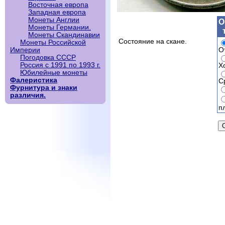
Восточная европа
Западная европа
Монеты Англии
О
Монеты Германии.
Монеты Скандинавии
Состояние на скане.
Монеты Российской
О
Империи
Погодовка СССР
Россия с 1991 по 1993 г.
Х
Юбилейные монеты
Фалеристика
С
Фурнитура и знаки
различия.
п