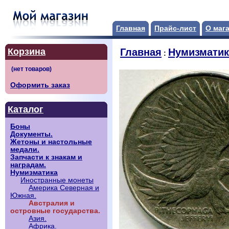
Главная
Прайс-лист
О маг
Корзина
Главная
Нумизматик
:
Оформить заказ
Каталог
Боны
Документы.
Жетоны и настольные
медали.
Запчасти к знакам и
наградам.
Нумизматика
Иностранные монеты
Америка Северная и
Южная.
Австралия и
островные государства.
Азия.
Африка.