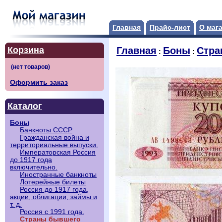
Главная
Прайс-лист
О маг
Корзина
Главная
Боны
Стра
:
:
Оформить заказ
Каталог
Боны
Банкноты СССР
Гражданская война и
территориальные выпуски.
Императорская Россия
до 1917 года
включительно.
Иностранные банкноты
Лотерейные билеты
Россия до 1917 года,
акции, облигации, займы и
т. д.
Россия с 1991 года.
Страны бывшего