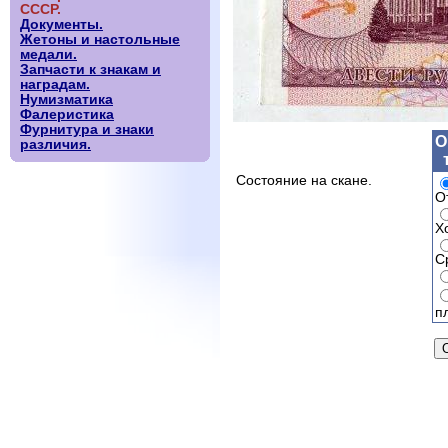
СССР.
Документы.
Жетоны и настольные
медали.
Запчасти к знакам и
наградам.
Нумизматика
Фалеристика
Фурнитура и знаки
О
различия.
Состояние на скане.
О
Х
С
п