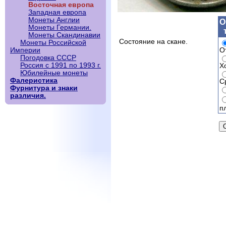
Восточная европа
Западная европа
Монеты Англии
О
Монеты Германии.
Монеты Скандинавии
Состояние на скане.
Монеты Российской
О
Империи
Погодовка СССР
Россия с 1991 по 1993 г.
Х
Юбилейные монеты
Фалеристика
С
Фурнитура и знаки
различия.
п