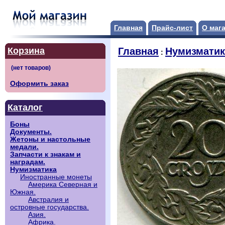
Главная
Прайс-лист
О маг
Корзина
Главная
Нумизматик
:
Оформить заказ
Каталог
Боны
Документы.
Жетоны и настольные
медали.
Запчасти к знакам и
наградам.
Нумизматика
Иностранные монеты
Америка Северная и
Южная.
Австралия и
островные государства.
Азия.
Африка.