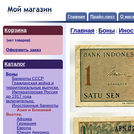
Главная
Прайс-лист
О маг
Корзина
Главная
Боны
Инос
:
:
Оформить заказ
Каталог
Боны
Банкноты СССР
Гражданская война и
территориальные выпуски.
Императорская Россия
до 1917 года
включительно.
Иностранные банкноты
Азия и Ближний
Восток.
Африка
Германия
Европа
Южная Америка