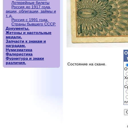
Лотерейные билеты
Россия до 1917 года,
акции, облигации, займы и
т. д.
Россия с 1991 года.
Страны бывшего СССР.
Документы.
Жетоны и настольные
медали.
Запчасти к знакам и
наградам.
Нумизматика
О
Фалеристика
Фурнитура и знаки
различия.
Состояние на скане.
О
Х
С
п