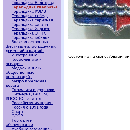
Геральдика Волгоград
Геральдика квадраты
Геральдика КЭМЗ
Геральдика лебедь
Геральдика серийная
Геральдика ситалл
Геральдика Харьков
Геральдика ЭТПК
Геральдика юбилеи
Знаки иностранных
фестивалей, молодежных
движений и партий.
Иностранные.
Состояние на скане. Алюминий
Космонавтика и
авиация.
Медали и знаки
общественных
организаций,.
Метро и железная
дорога
Отличники и ударники.
Пионерия, ВЛКСМ,
КПСС, Юные и т. д.
Российская империя.
Россия с 1991 года
Спорт
СССР.
Торговля и
обслуживание
Учебные заведения -