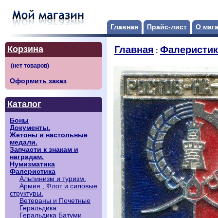
Главная
Прайс-лист
О маг
Корзина
Главная
Фалеристик
:
Оформить заказ
Каталог
Боны
Документы.
Жетоны и настольные
медали.
Запчасти к знакам и
наградам.
Нумизматика
Фалеристика
Альпинизм и туризм.
Армия , Флот и силовые
структуры.
Ветераны и Почетные
Геральдика
Геральдика Батуми