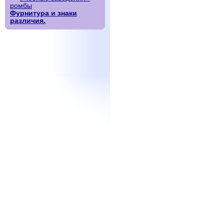
ромбы
Фурнитура и знаки
различия.