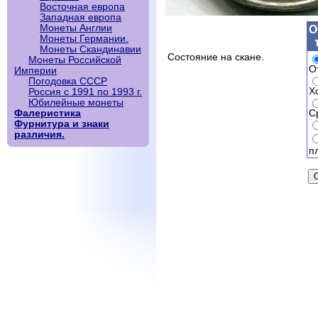
Восточная европа
Западная европа
Монеты Англии
О
Монеты Германии.
Монеты Скандинавии
Состояние на скане.
Монеты Российской
О
Империи
Погодовка СССР
Х
Россия с 1991 по 1993 г.
Юбилейные монеты
С
Фалеристика
Фурнитура и знаки
различия.
п