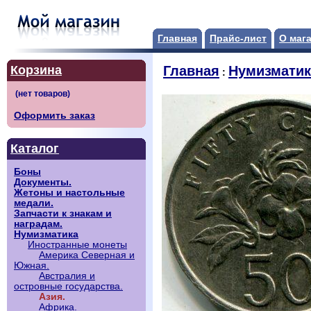
Главная
Прайс-лист
О маг
Корзина
Главная
Нумизматик
:
Оформить заказ
Каталог
Боны
Документы.
Жетоны и настольные
медали.
Запчасти к знакам и
наградам.
Нумизматика
Иностранные монеты
Америка Северная и
Южная.
Австралия и
островные государства.
Азия.
Африка.