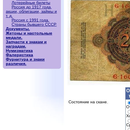
Лотерейные билеты
Россия до 1917 года,
акции, облигации, займы и
т. д.
Россия с 1991 года.
Страны бывшего СССР.
Документы.
Жетоны и настольные
медали.
Запчасти к знакам и
наградам.
Нумизматика
Фалеристика
Фурнитура и знаки
различия.
О
Состояние на скане.
О
Х
С