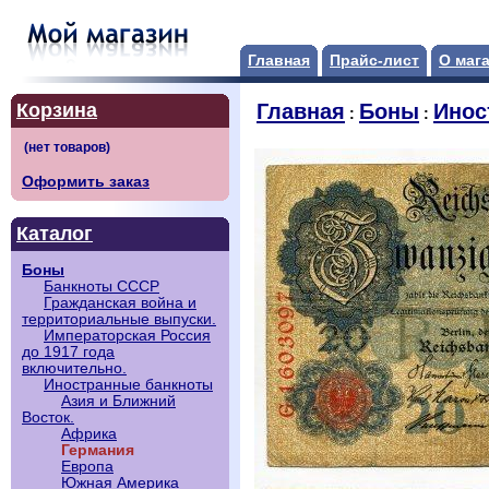
Главная
Прайс-лист
О маг
Корзина
Главная
Боны
Инос
:
:
Оформить заказ
Каталог
Боны
Банкноты СССР
Гражданская война и
территориальные выпуски.
Императорская Россия
до 1917 года
включительно.
Иностранные банкноты
Азия и Ближний
Восток.
Африка
Германия
Европа
Южная Америка