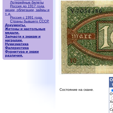
Лотерейные билеты
Россия до 1917 года,
акции, облигации, займы и
т. д.
Россия с 1991 года.
Страны бывшего СССР.
Документы.
Жетоны и настольные
медали.
Запчасти к знакам и
наградам.
Нумизматика
Фалеристика
Фурнитура и знаки
различия.
О
Состояние на скане.
О
Х
С