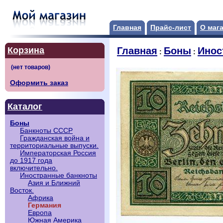
Главная
Прайс-лист
О маг
Корзина
Главная
Боны
Инос
:
:
Оформить заказ
Каталог
Боны
Банкноты СССР
Гражданская война и
территориальные выпуски.
Императорская Россия
до 1917 года
включительно.
Иностранные банкноты
Азия и Ближний
Восток.
Африка
Германия
Европа
Южная Америка