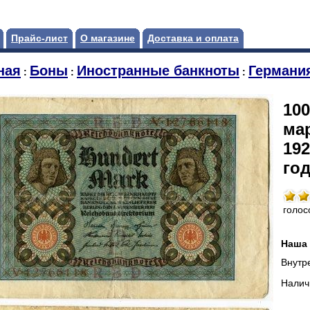
Прайс-лист
О магазине
Доставка и оплата
ная
Боны
Иностранные банкноты
Германи
:
:
:
100
ма
192
год
голос
Наша 
Внутр
Налич