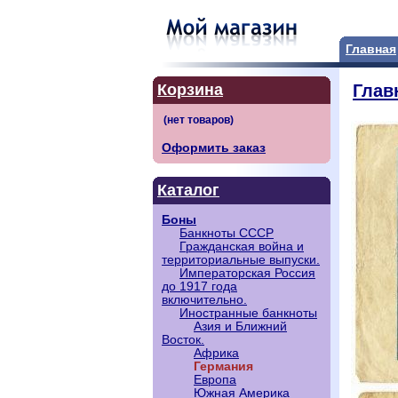
Главная
Корзина
Глав
Оформить заказ
Каталог
Боны
Банкноты СССР
Гражданская война и
территориальные выпуски.
Императорская Россия
до 1917 года
включительно.
Иностранные банкноты
Азия и Ближний
Восток.
Африка
Германия
Европа
Южная Америка