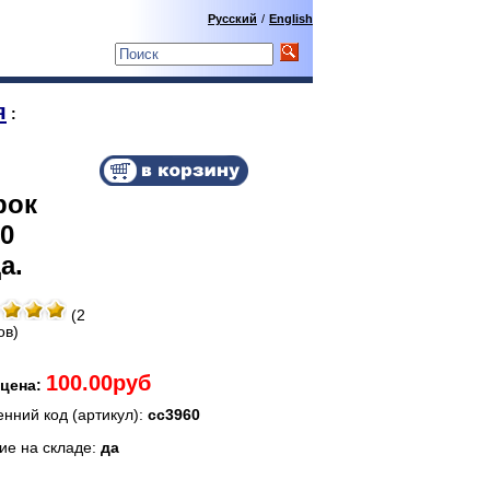
Русский
/
English
я
:
рок
0
а.
(2
ов)
100.00руб
цена:
енний код (артикул):
сс3960
ие на складе:
да