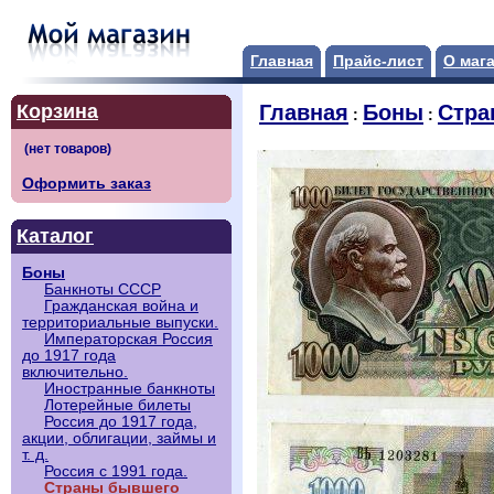
Главная
Прайс-лист
О маг
Корзина
Главная
Боны
Стра
:
:
Оформить заказ
Каталог
Боны
Банкноты СССР
Гражданская война и
территориальные выпуски.
Императорская Россия
до 1917 года
включительно.
Иностранные банкноты
Лотерейные билеты
Россия до 1917 года,
акции, облигации, займы и
т. д.
Россия с 1991 года.
Страны бывшего