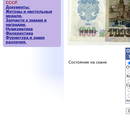
СССР.
Документы.
Жетоны и настольные
медали.
Запчасти к знакам и
наградам.
Нумизматика
Фалеристика
Фурнитура и знаки
различия.
О
Состояние на скане.
О
Х
С
п