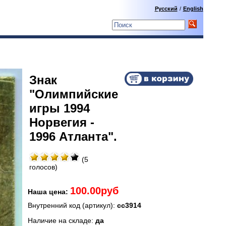
Русский
/
English
Знак
"Олимпийские
игры 1994
Норвегия -
1996 Атланта".
(5
голосов)
100.00руб
Наша цена:
Внутренний код (артикул):
сс3914
Наличие на складе:
да