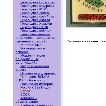
Геральдика Волгоград
Геральдика квадраты
Геральдика КЭМЗ
Геральдика лебедь
Геральдика серийная
Геральдика ситалл
Геральдика Харьков
Геральдика ЭТПК
Геральдика юбилеи
Знаки иностранных
фестивалей, молодежных
движений и партий.
Состояние на скане. Тя
Иностранные.
Космонавтика и
авиация.
Медали и знаки
общественных
организаций,.
Метро и железная
дорога
Отличники и ударники.
Пионерия, ВЛКСМ,
КПСС, Юные и т. д.
Российская империя.
Россия с 1991 года
Спорт
СССР.
Торговля и
обслуживание
Учебные заведения -