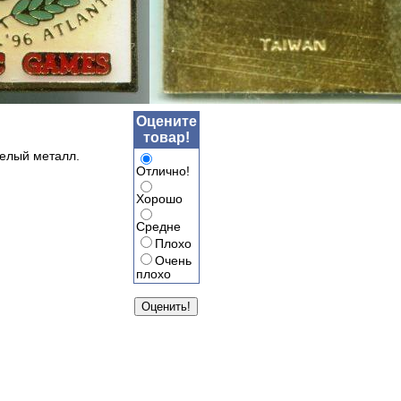
Оцените
товар!
желый металл.
Отлично!
Хорошо
Средне
Плохо
Очень
плохо