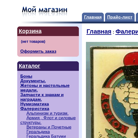
Главная
Прайс-лист
Корзина
Главная
Фалери
:
Оформить заказ
Каталог
Боны
Документы.
Жетоны и настольные
медали.
Запчасти к знакам и
наградам.
Нумизматика
Фалеристика
Альпинизм и туризм.
Армия , Флот и силовые
структуры.
Ветераны и Почетные
Геральдика
Геральдика Батуми