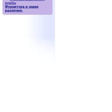
ромбы
Фурнитура и знаки
различия.