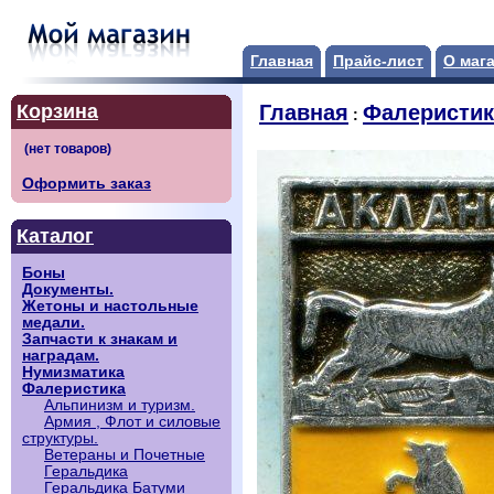
Главная
Прайс-лист
О маг
Корзина
Главная
Фалеристик
:
Оформить заказ
Каталог
Боны
Документы.
Жетоны и настольные
медали.
Запчасти к знакам и
наградам.
Нумизматика
Фалеристика
Альпинизм и туризм.
Армия , Флот и силовые
структуры.
Ветераны и Почетные
Геральдика
Геральдика Батуми