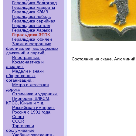
Геральдика Волгоград
Геральдика квадраты
Геральдика КЭМЗ
Геральдика лебедь
Геральдика серийная
Геральдика ситалл
Геральдика Харьков
Геральдика ЭТПК
Геральдика юбилеи
Знаки иностранных
фестивалей, молодежных
движений и партий.
Иностранные.
Состояние на скане. Алюминий
Космонавтика и
авиация.
Медали и знаки
общественных
организаций,.
Метро и железная
дорога
Отличники и ударники.
Пионерия, ВЛКСМ,
КПСС, Юные и т. д.
Российская империя.
Россия с 1991 года
Спорт
СССР.
Торговля и
обслуживание
Учебные заведения -