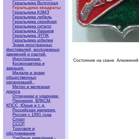
Геральдика Волгоград
Геральдика квадраты
Геральдика КЭМЗ
Геральдика лебедь
Геральдика серийная
Геральдика ситалл
Геральдика Харьков
Геральдика ЭТПК
Геральдика юбилеи
Знаки иностранных
фестивалей, молодежных
движений и партий.
Иностранные.
Состояние на скане. Алюминий
Космонавтика и
авиация.
Медали и знаки
общественных
организаций,.
Метро и железная
дорога
Отличники и ударники.
Пионерия, ВЛКСМ,
КПСС, Юные и т. д.
Российская империя.
Россия с 1991 года
Спорт
СССР.
Торговля и
обслуживание
Учебные заведения -