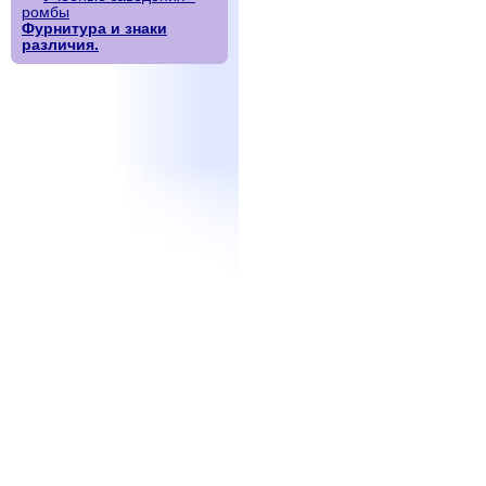
ромбы
Фурнитура и знаки
различия.