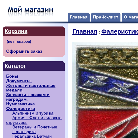
Главная
Прайс-лист
О маг
Корзина
Главная
Фалеристик
:
Оформить заказ
Каталог
Боны
Документы.
Жетоны и настольные
медали.
Запчасти к знакам и
наградам.
Нумизматика
Фалеристика
Альпинизм и туризм.
Армия , Флот и силовые
структуры.
Ветераны и Почетные
Геральдика
Геральдика Батуми