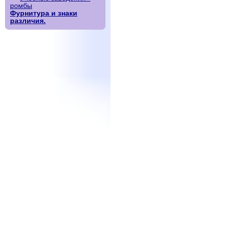
ромбы
Фурнитура и знаки
различия.