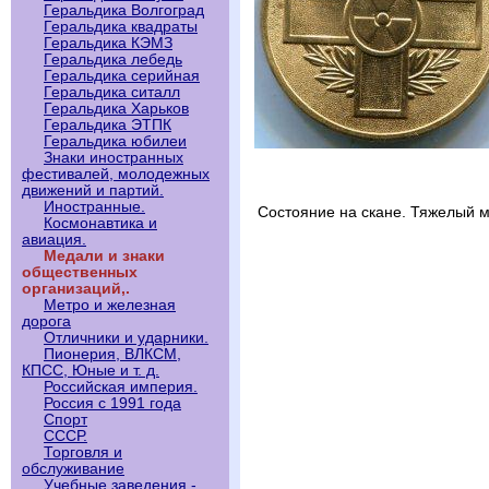
Геральдика Волгоград
Геральдика квадраты
Геральдика КЭМЗ
Геральдика лебедь
Геральдика серийная
Геральдика ситалл
Геральдика Харьков
Геральдика ЭТПК
Геральдика юбилеи
Знаки иностранных
фестивалей, молодежных
движений и партий.
Иностранные.
Состояние на скане. Тяжелый м
Космонавтика и
авиация.
Медали и знаки
общественных
организаций,.
Метро и железная
дорога
Отличники и ударники.
Пионерия, ВЛКСМ,
КПСС, Юные и т. д.
Российская империя.
Россия с 1991 года
Спорт
СССР.
Торговля и
обслуживание
Учебные заведения -