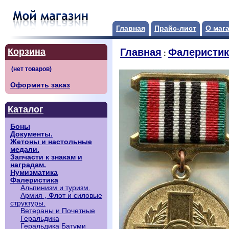
Главная
Прайс-лист
О маг
Корзина
Главная
Фалеристик
:
Оформить заказ
Каталог
Боны
Документы.
Жетоны и настольные
медали.
Запчасти к знакам и
наградам.
Нумизматика
Фалеристика
Альпинизм и туризм.
Армия , Флот и силовые
структуры.
Ветераны и Почетные
Геральдика
Геральдика Батуми