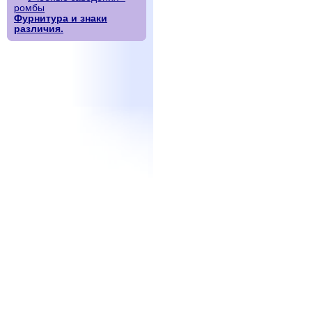
ромбы
Фурнитура и знаки
различия.