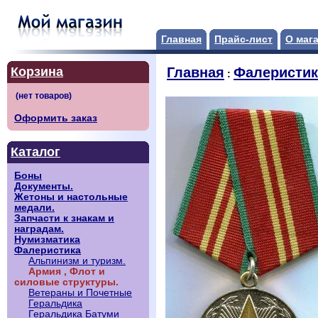
Главная
Прайс-лист
О маг
Корзина
Главная
Фалеристик
:
Оформить заказ
Каталог
Боны
Документы.
Жетоны и настольные
медали.
Запчасти к знакам и
наградам.
Нумизматика
Фалеристика
Альпинизм и туризм.
Армия , Флот и
силовые структуры.
Ветераны и Почетные
Геральдика
Геральдика Батуми