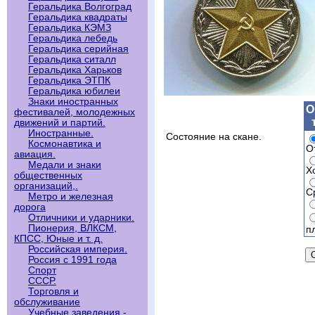
Геральдика Волгоград
Геральдика квадраты
Геральдика КЭМЗ
Геральдика лебедь
Геральдика серийная
Геральдика ситалл
Геральдика Харьков
Геральдика ЭТПК
Геральдика юбилеи
Знаки иностранных
О
фестивалей, молодежных
движений и партий.
Иностранные.
Состояние на скане.
Космонавтика и
О
авиация.
Медали и знаки
Х
общественных
организаций,.
С
Метро и железная
дорога
Отличники и ударники.
Пионерия, ВЛКСМ,
п
КПСС, Юные и т. д.
Российская империя.
Россия с 1991 года
Спорт
СССР.
Торговля и
обслуживание
Учебные заведения -