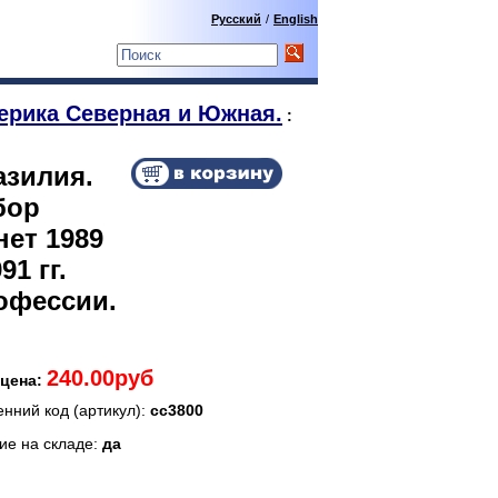
Русский
/
English
ерика Северная и Южная.
:
азилия.
бор
нет 1989
991 гг.
офессии.
240.00руб
цена:
енний код (артикул):
сс3800
ие на складе:
да