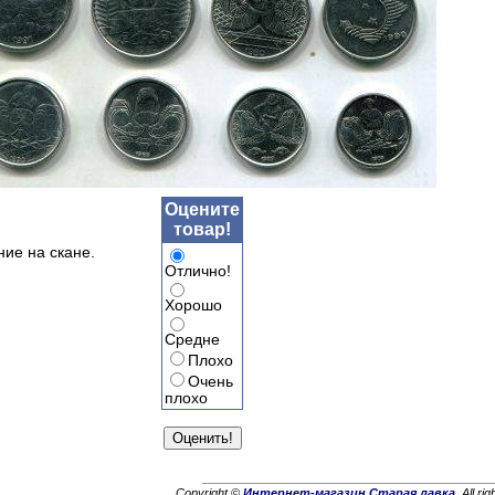
Оцените
товар!
ние на скане.
Отлично!
Хорошо
Средне
Плохо
Очень
плохо
Copyright ©
Интернет-магазин Старая лавка
. All ri