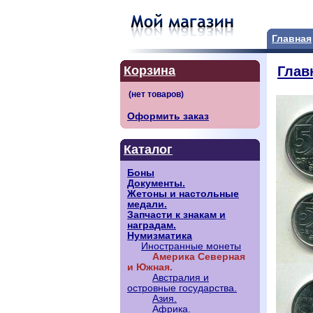
Главная
Корзина
Глав
Оформить заказ
Каталог
Боны
Документы.
Жетоны и настольные
медали.
Запчасти к знакам и
наградам.
Нумизматика
Иностранные монеты
Америка Северная
и Южная.
Австралия и
островные государства.
Азия.
Африка.