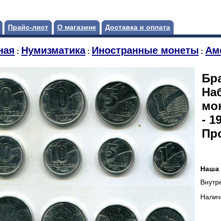
Прайс-лист
О магазине
Доставка и оплата
ная
Нумизматика
Иностранные монеты
Ам
:
:
:
Бр
На
мо
- 1
Пр
Наша 
Внутр
Налич