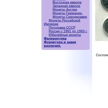
Восточная европа
Западная европа
Монеты Англии
Монеты Германии.
Монеты Скандинавии
Монеты Российской
Империи
Погодовка СССР
Россия с 1991 по 1993 г.
Юбилейные монеты
Фалеристика
Фурнитура и знаки
различия.
Состоя