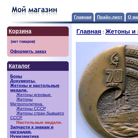
Главная
Прайс-лист
О ма
Корзина
Главная
Жетоны и 
:
Оформить заказ
Каталог
Боны
Документы.
Жетоны и настольные
медали.
Жетоны игровые.
Жетоны
Метрополитена.
Жетоны СССР
Жетоны стран бывшего
СССР.
Настольные медали.
Запчасти к знакам и
наградам.
Нумизматика