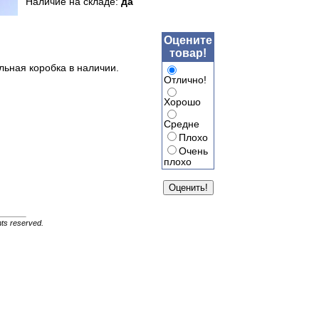
Наличие на складе:
да
Оцените
товар!
льная коробка в наличии.
Отлично!
Хорошо
Средне
Плохо
Очень
плохо
ghts reserved.