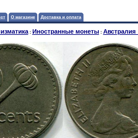
ист
О магазине
Доставка и оплата
изматика
Иностранные монеты
Австралия 
:
: