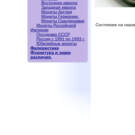
Восточная европа
Западная европа
Монеты Англии
Монеты Германии.
Монеты Скандинавии
Состояние на скане
Монеты Российской
Империи
Погодовка СССР
Россия с 1991 по 1993 г.
Юбилейные монеты
Фалеристика
Фурнитура и знаки
различия.