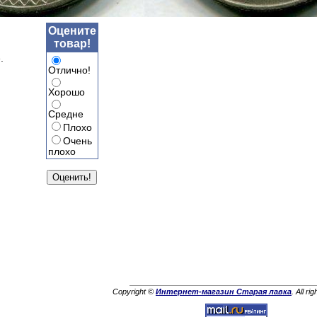
Оцените
товар!
.
Отлично!
Хорошо
Средне
Плохо
Очень
плохо
Copyright ©
Интернет-магазин Старая лавка
. All ri