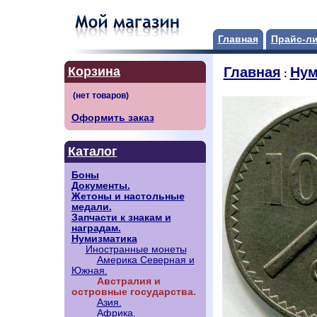
Главная
Прайс-л
Корзина
Главная
Нум
:
Оформить заказ
Каталог
Боны
Документы.
Жетоны и настольные
медали.
Запчасти к знакам и
наградам.
Нумизматика
Иностранные монеты
Америка Северная и
Южная.
Австралия и
островные государства.
Азия.
Африка.