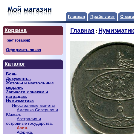
Главная
Прайс-лист
О маг
Корзина
Главная
Нумизматик
:
Оформить заказ
Каталог
Боны
Документы.
Жетоны и настольные
медали.
Запчасти к знакам и
наградам.
Нумизматика
Иностранные монеты
Америка Северная и
Южная.
Австралия и
островные государства.
Азия.
Африка.