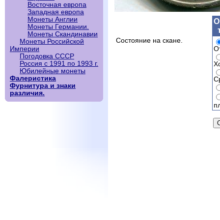
Восточная европа
Западная европа
Монеты Англии
О
Монеты Германии.
Монеты Скандинавии
Состояние на скане.
Монеты Российской
О
Империи
Погодовка СССР
Россия с 1991 по 1993 г.
Х
Юбилейные монеты
Фалеристика
С
Фурнитура и знаки
различия.
п