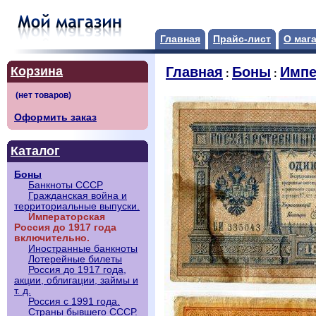
Главная
Прайс-лист
О маг
Корзина
Главная
Боны
Импе
:
:
Оформить заказ
Каталог
Боны
Банкноты СССР
Гражданская война и
территориальные выпуски.
Императорская
Россия до 1917 года
включительно.
Иностранные банкноты
Лотерейные билеты
Россия до 1917 года,
акции, облигации, займы и
т. д.
Россия с 1991 года.
Страны бывшего СССР.