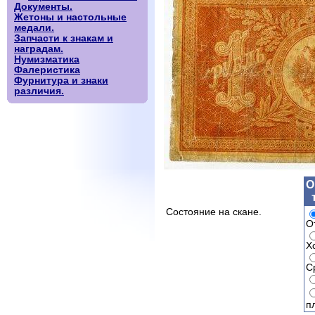
Документы.
Жетоны и настольные
медали.
Запчасти к знакам и
наградам.
Нумизматика
Фалеристика
Фурнитура и знаки
различия.
О
Состояние на скане.
О
Х
С
п