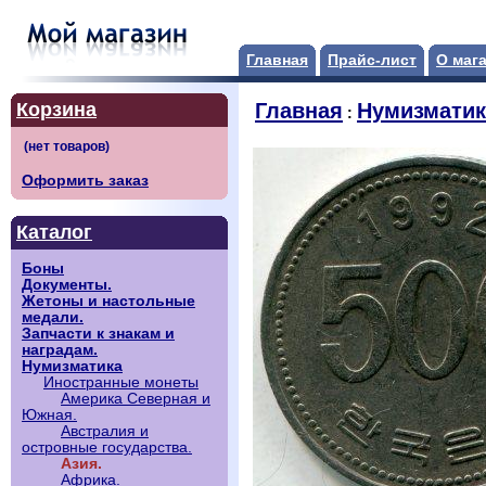
Главная
Прайс-лист
О маг
Корзина
Главная
Нумизматик
:
Оформить заказ
Каталог
Боны
Документы.
Жетоны и настольные
медали.
Запчасти к знакам и
наградам.
Нумизматика
Иностранные монеты
Америка Северная и
Южная.
Австралия и
островные государства.
Азия.
Африка.