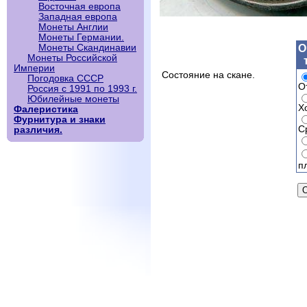
Восточная европа
Западная европа
Монеты Англии
Монеты Германии.
О
Монеты Скандинавии
Монеты Российской
Империи
Состояние на скане.
Погодовка СССР
О
Россия с 1991 по 1993 г.
Юбилейные монеты
Х
Фалеристика
Фурнитура и знаки
С
различия.
п