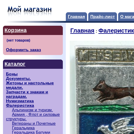
Главная
Прайс-лист
О маг
Корзина
Главная
Фалеристик
:
Оформить заказ
Каталог
Боны
Документы.
Жетоны и настольные
медали.
Запчасти к знакам и
наградам.
Нумизматика
Фалеристика
Альпинизм и туризм.
Армия , Флот и силовые
структуры.
Ветераны и Почетные
Геральдика
Геральдика Батуми