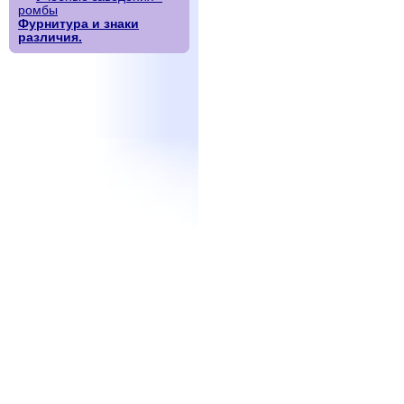
ромбы
Фурнитура и знаки
различия.