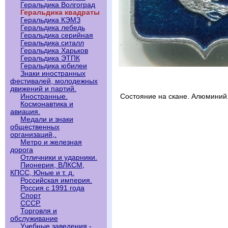
Геральдика Волгоград
Геральдика квадраты
Геральдика КЭМЗ
Геральдика лебедь
Геральдика серийная
Геральдика ситалл
Геральдика Харьков
Геральдика ЭТПК
Геральдика юбилеи
Знаки иностранных
фестивалей, молодежных
движений и партий.
Иностранные.
Состояние на скане. Алюминий
Космонавтика и
авиация.
Медали и знаки
общественных
организаций,.
Метро и железная
дорога
Отличники и ударники.
Пионерия, ВЛКСМ,
КПСС, Юные и т. д.
Российская империя.
Россия с 1991 года
Спорт
СССР.
Торговля и
обслуживание
Учебные заведения -