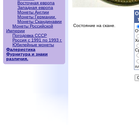
Восточная европа
Западная европа
Монеты Англии
О
Монеты Германии.
Монеты Скандинавии
Состояние на скане.
Монеты Российской
О
Империи
Погодовка СССР
Россия с 1991 по 1993 г.
Х
Юбилейные монеты
Фалеристика
С
Фурнитура и знаки
различия.
п