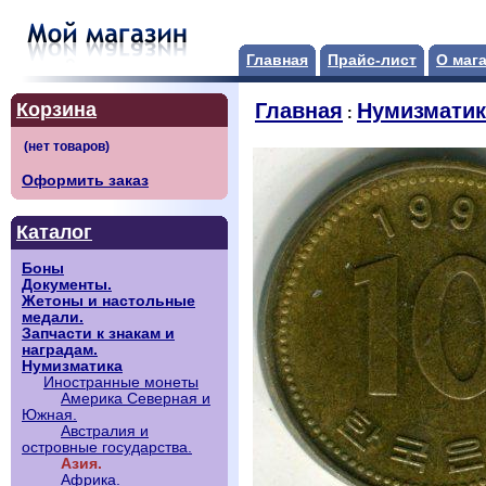
Главная
Прайс-лист
О маг
Корзина
Главная
Нумизматик
:
Оформить заказ
Каталог
Боны
Документы.
Жетоны и настольные
медали.
Запчасти к знакам и
наградам.
Нумизматика
Иностранные монеты
Америка Северная и
Южная.
Австралия и
островные государства.
Азия.
Африка.