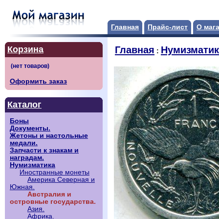
Главная
Прайс-лист
О маг
Корзина
Главная
Нумизматик
:
Оформить заказ
Каталог
Боны
Документы.
Жетоны и настольные
медали.
Запчасти к знакам и
наградам.
Нумизматика
Иностранные монеты
Америка Северная и
Южная.
Австралия и
островные государства.
Азия.
Африка.