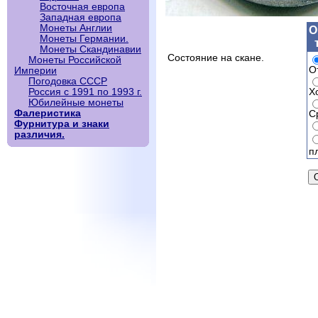
Восточная европа
Западная европа
Монеты Англии
О
Монеты Германии.
Монеты Скандинавии
Состояние на скане.
Монеты Российской
О
Империи
Погодовка СССР
Х
Россия с 1991 по 1993 г.
Юбилейные монеты
Фалеристика
С
Фурнитура и знаки
различия.
п