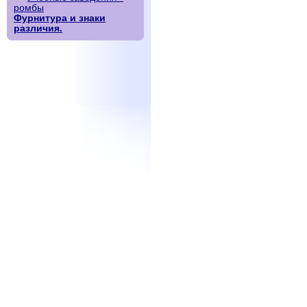
ромбы
Фурнитура и знаки
различия.