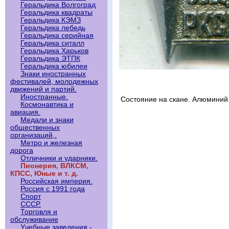
Геральдика Волгоград
Геральдика квадраты
Геральдика КЭМЗ
Геральдика лебедь
Геральдика серийная
Геральдика ситалл
Геральдика Харьков
Геральдика ЭТПК
Геральдика юбилеи
Знаки иностранных
фестивалей, молодежных
движений и партий.
Иностранные.
Состояние на скане. Алюминий
Космонавтика и
авиация.
Медали и знаки
общественных
организаций,.
Метро и железная
дорога
Отличники и ударники.
Пионерия, ВЛКСМ,
КПСС, Юные и т. д.
Российская империя.
Россия с 1991 года
Спорт
СССР.
Торговля и
обслуживание
Учебные заведения -