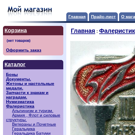
Главная
Прайс-лист
О маг
Корзина
Главная
Фалеристик
:
Оформить заказ
Каталог
Боны
Документы.
Жетоны и настольные
медали.
Запчасти к знакам и
наградам.
Нумизматика
Фалеристика
Альпинизм и туризм.
Армия , Флот и силовые
структуры.
Ветераны и Почетные
Геральдика
Геральдика Батуми