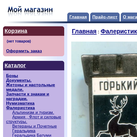
Главная
Прайс-лист
О маг
Корзина
Главная
Фалеристик
:
Оформить заказ
Каталог
Боны
Документы.
Жетоны и настольные
медали.
Запчасти к знакам и
наградам.
Нумизматика
Фалеристика
Альпинизм и туризм.
Армия , Флот и силовые
структуры.
Ветераны и Почетные
Геральдика
Геральдика Батуми