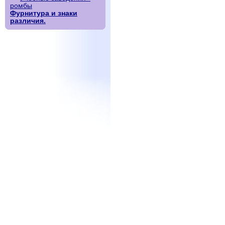
ромбы
Фурнитура и знаки
различия.