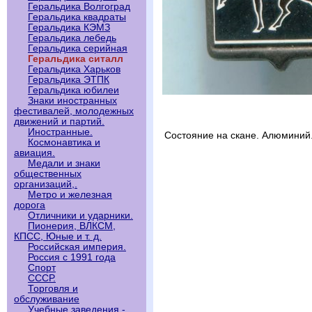
Геральдика Волгоград
Геральдика квадраты
Геральдика КЭМЗ
Геральдика лебедь
Геральдика серийная
Геральдика ситалл
Геральдика Харьков
Геральдика ЭТПК
Геральдика юбилеи
Знаки иностранных
фестивалей, молодежных
движений и партий.
Иностранные.
Состояние на скане. Алюминий
Космонавтика и
авиация.
Медали и знаки
общественных
организаций,.
Метро и железная
дорога
Отличники и ударники.
Пионерия, ВЛКСМ,
КПСС, Юные и т. д.
Российская империя.
Россия с 1991 года
Спорт
СССР.
Торговля и
обслуживание
Учебные заведения -