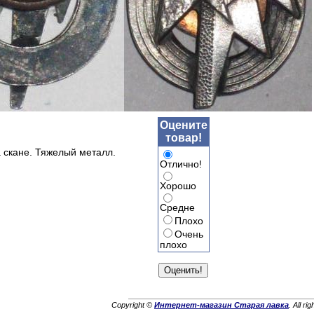
Оцените
товар!
 скане. Тяжелый металл.
Отлично!
Хорошо
Средне
Плохо
Очень
плохо
Copyright ©
Интернет-магазин Старая лавка
. All ri