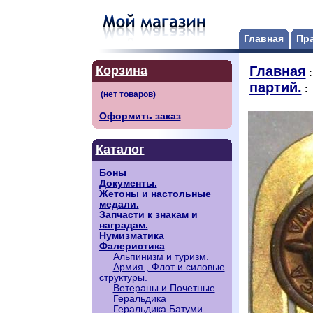
Главная
Пр
Корзина
Главная
партий.
:
Оформить заказ
Каталог
Боны
Документы.
Жетоны и настольные
медали.
Запчасти к знакам и
наградам.
Нумизматика
Фалеристика
Альпинизм и туризм.
Армия , Флот и силовые
структуры.
Ветераны и Почетные
Геральдика
Геральдика Батуми