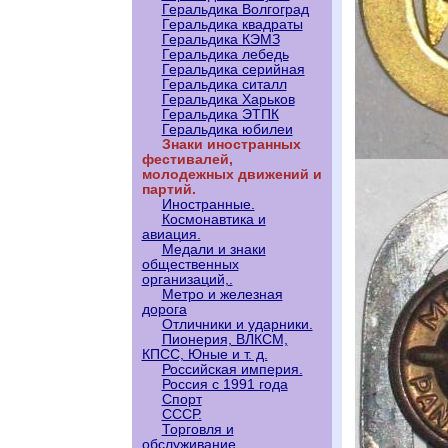
Геральдика Волгоград
Геральдика квадраты
Геральдика КЭМЗ
Геральдика лебедь
Геральдика серийная
Геральдика ситалл
Геральдика Харьков
Геральдика ЭТПК
Геральдика юбилеи
Знаки иностранных
фестивалей,
молодежных движений и
партий.
Иностранные.
Космонавтика и
авиация.
Медали и знаки
общественных
организаций,.
Метро и железная
дорога
Отличники и ударники.
Пионерия, ВЛКСМ,
КПСС, Юные и т. д.
Российская империя.
Россия с 1991 года
Спорт
СССР.
Торговля и
обслуживание