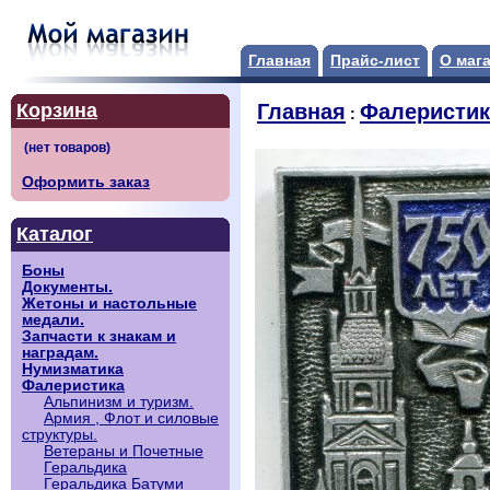
Главная
Прайс-лист
О маг
Корзина
Главная
Фалеристик
:
Оформить заказ
Каталог
Боны
Документы.
Жетоны и настольные
медали.
Запчасти к знакам и
наградам.
Нумизматика
Фалеристика
Альпинизм и туризм.
Армия , Флот и силовые
структуры.
Ветераны и Почетные
Геральдика
Геральдика Батуми