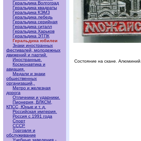
Геральдика Волгоград
Геральдика квадраты
Геральдика КЭМЗ
Геральдика лебедь
Геральдика серийная
Геральдика ситалл
Геральдика Харьков
Геральдика ЭТПК
Геральдика юбилеи
Знаки иностранных
фестивалей, молодежных
движений и партий.
Иностранные.
Состояние на скане. Алюминий
Космонавтика и
авиация.
Медали и знаки
общественных
организаций,.
Метро и железная
дорога
Отличники и ударники.
Пионерия, ВЛКСМ,
КПСС, Юные и т. д.
Российская империя.
Россия с 1991 года
Спорт
СССР.
Торговля и
обслуживание
Учебные заведения -