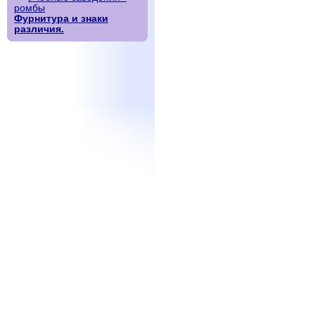
ромбы
Фурнитура и знаки
различия.