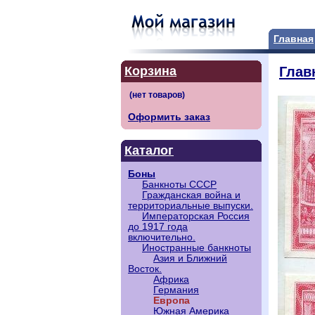
Главная
Корзина
Глав
Оформить заказ
Каталог
Боны
Банкноты СССР
Гражданская война и
территориальные выпуски.
Императорская Россия
до 1917 года
включительно.
Иностранные банкноты
Азия и Ближний
Восток.
Африка
Германия
Европа
Южная Америка