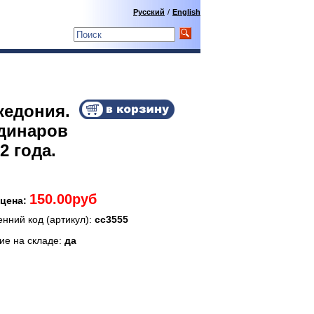
Русский
/
English
кедония.
 динаров
2 года.
150.00руб
цена:
енний код (артикул):
сс3555
ие на складе:
да