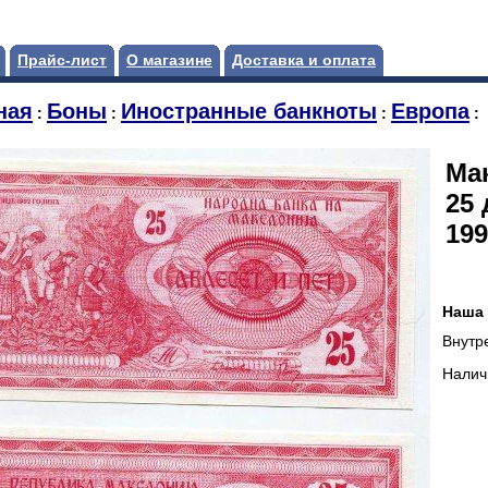
Прайс-лист
О магазине
Доставка и оплата
ная
Боны
Иностранные банкноты
Европа
:
:
:
:
Ма
25
199
Наша 
Внутр
Налич