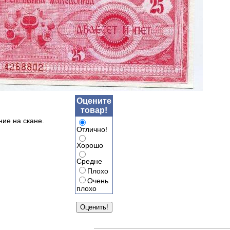
Оцените
товар!
ние на скане.
Отлично!
Хорошо
Средне
Плохо
Очень
плохо