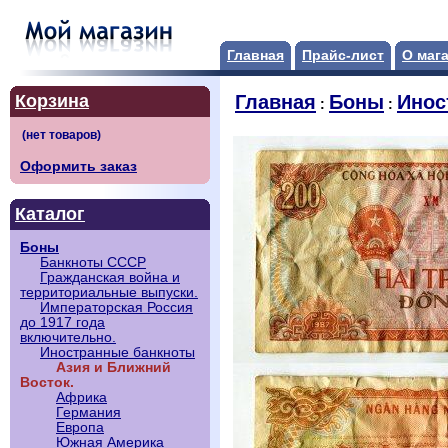
Главная
Прайс-лист
О маг
Корзина
Главная
Боны
Инос
:
:
Оформить заказ
Каталог
Боны
Банкноты СССР
Гражданская война и
территориальные выпуски.
Императорская Россия
до 1917 года
включительно.
Иностранные банкноты
Азия и Ближний
Восток.
Африка
Германия
Европа
Южная Америка